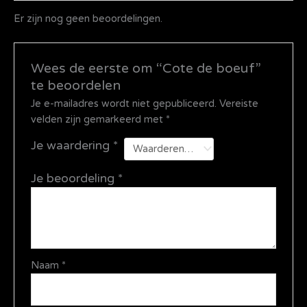
Er zijn nog geen beoordelingen.
Wees de eerste om “Cote de boeuf”
te beoordelen
Je e-mailadres wordt niet gepubliceerd.
Vereiste
velden zijn gemarkeerd met
*
Je waardering
*
Je beoordeling
*
Naam
*