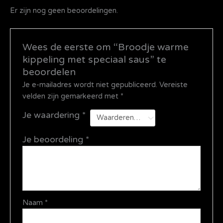
Er zijn nog geen beoordelingen.
Wees de eerste om “Broodje warme
kippeling met speciaal saus” te
beoordelen
Je e-mailadres wordt niet gepubliceerd.
Vereiste
velden zijn gemarkeerd met
*
Je waardering
*
Je beoordeling
*
Naam
*