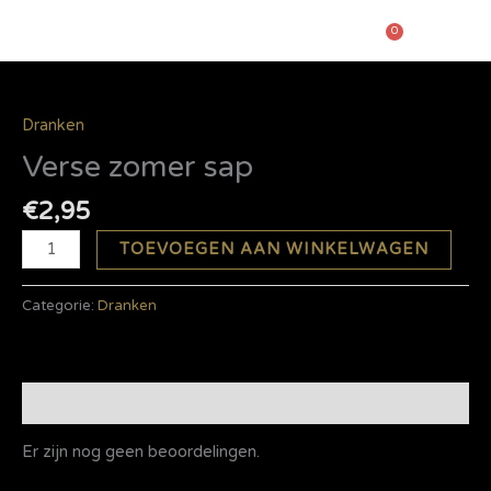
Ga
0
Winkel
naar
de
ONZE PRODUCTEN
ONLINE ETEN BESTELLEN
Verse
inhoud
zomer
sap
Dranken
aantal
Verse zomer sap
€
2,95
TOEVOEGEN AAN WINKELWAGEN
Categorie:
Dranken
Beoordelingen (0)
Er zijn nog geen beoordelingen.