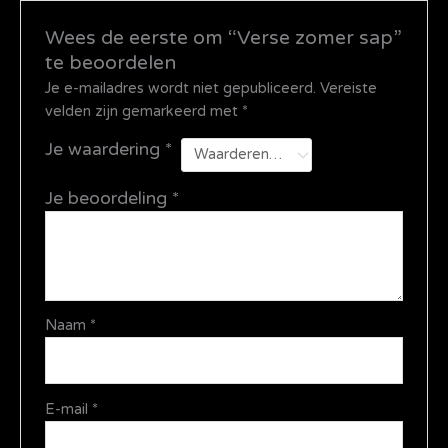
Wees de eerste om “Verse zomer sap”
te beoordelen
Je e-mailadres wordt niet gepubliceerd.
Vereiste
velden zijn gemarkeerd met
*
Je waardering
*
Je beoordeling
*
Naam
*
E-mail
*