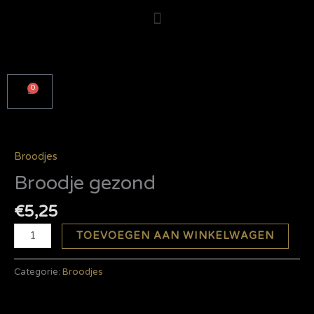
Ga
naar
de
inhoud
0
Winkelwagen
Broodje
gezond
aantal
Broodjes
Broodje gezond
€
5,25
TOEVOEGEN AAN WINKELWAGEN
Categorie:
Broodjes