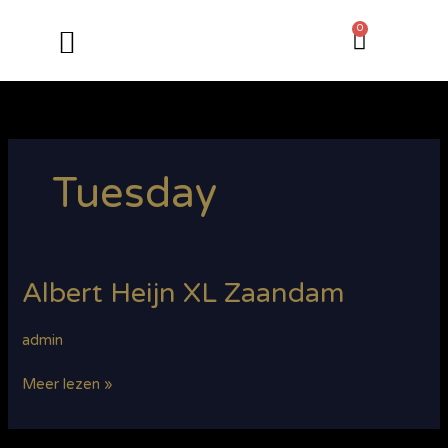
Ga
0
Winkel
naar
de
inhoud
ONZE PRODUCTEN
ONLINE ETEN BESTELLEN
Tuesday
Albert Heijn XL Zaandam
Albert
Heijn
XL
admin
Zaandam
Meer lezen »